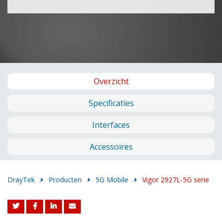
Overzicht
Specificaties
Interfaces
Accessoires
DrayTek
>
Producten
>
5G Mobile
>
Vigor 2927L-5G serie