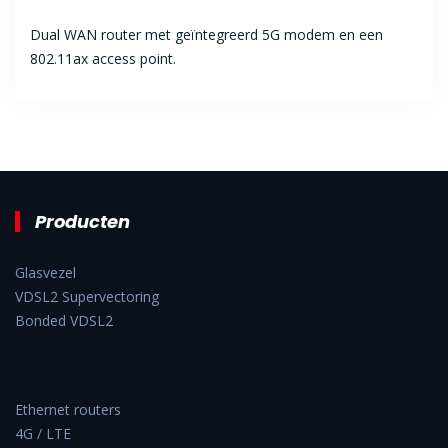
Dual WAN router met geïntegreerd 5G modem en een
802.11ax access point.
Producten
Glasvezel
VDSL2 Supervectoring
Bonded VDSL2
Ethernet routers
4G / LTE