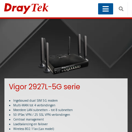
Vigor 2927L-5G serie
Ingebouwd dual SIM 5G modem
Multi-WAN tot 4 verbindingen
Meerdere LAN subnetten – tot 8 subnetten
50 IPSec VPN / 25 SSL VPN verbindingen
Centraal management
Loadbalancing en failover
Wireless 802.11ax (Lax model)