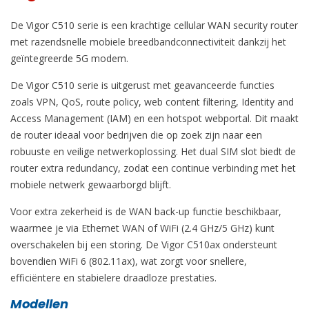
De Vigor C510 serie is een krachtige cellular WAN security router
met razendsnelle mobiele breedbandconnectiviteit dankzij het
geïntegreerde 5G modem.
De Vigor C510 serie is uitgerust met geavanceerde functies
zoals VPN, QoS, route policy, web content filtering, Identity and
Access Management (IAM) en een hotspot webportal. Dit maakt
de router ideaal voor bedrijven die op zoek zijn naar een
robuuste en veilige netwerkoplossing. Het dual SIM slot biedt de
router extra redundancy, zodat een continue verbinding met het
mobiele netwerk gewaarborgd blijft.
Voor extra zekerheid is de WAN back-up functie beschikbaar,
waarmee je via Ethernet WAN of WiFi (2.4 GHz/5 GHz) kunt
overschakelen bij een storing. De Vigor C510ax ondersteunt
bovendien WiFi 6 (802.11ax), wat zorgt voor snellere,
efficiëntere en stabielere draadloze prestaties.
Modellen