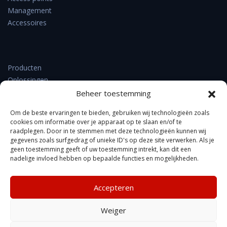
Management
Accessoires
Producten
Oplossingen
Support & downloads
Beheer toestemming
Verkooppunten
Om de beste ervaringen te bieden, gebruiken wij technologieën zoals
Nieuws
cookies om informatie over je apparaat op te slaan en/of te
Contact
raadplegen. Door in te stemmen met deze technologieën kunnen wij
gegevens zoals surfgedrag of unieke ID's op deze site verwerken. Als je
Over DrayTek
geen toestemming geeft of uw toestemming intrekt, kan dit een
FAQ
nadelige invloed hebben op bepaalde functies en mogelijkheden.
Accepteren
Kennisbank
Weiger
Privacyverklaring