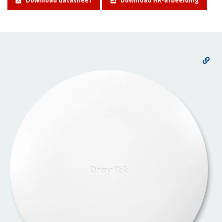
Download datasheet
Download HR-afbeelding