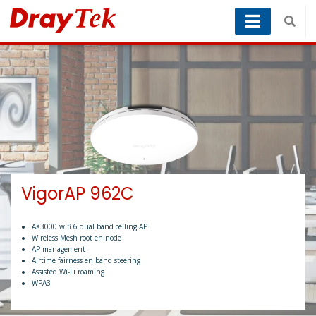
VigorAP 962C
AX3000 wifi 6 dual band ceiling AP
Wireless Mesh root en node
AP management
Airtime fairness en band steering
Assisted Wi-Fi roaming
WPA3