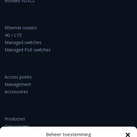
Bonded VDSL2
Ethernet routers
4G / LTE
Managed switches
Managed PoE switches
Access points
Management
Accessoires
Producten
Oplossingen
Support & downloads
Beheer toestemming