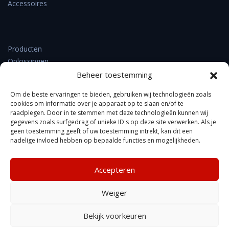
Accessoires
Producten
Oplossingen
Support & downloads
Beheer toestemming
Verkooppunten
Om de beste ervaringen te bieden, gebruiken wij technologieën zoals
Nieuws
cookies om informatie over je apparaat op te slaan en/of te
Contact
raadplegen. Door in te stemmen met deze technologieën kunnen wij
Over DrayTek
gegevens zoals surfgedrag of unieke ID's op deze site verwerken. Als je
geen toestemming geeft of uw toestemming intrekt, kan dit een
FAQ
nadelige invloed hebben op bepaalde functies en mogelijkheden.
Accepteren
Kennisbank
Weiger
Privacyverklaring
Copyright © Xpert Data b.v. gegevens, foto's of specificaties
Bekijk voorkeuren
kunnen afwijken, wijzigingen voorbehouden