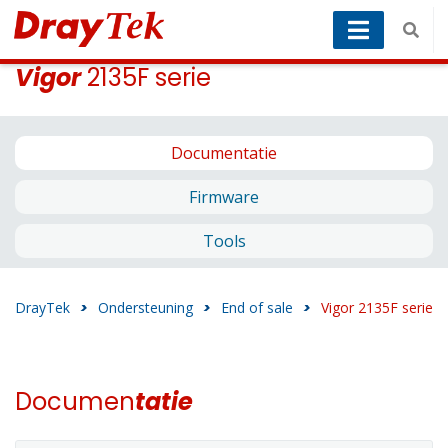
Vigor
2135F serie
Documentatie
Firmware
Tools
DrayTek
>
Ondersteuning
>
End of sale
>
Vigor 2135F serie
Documen
tatie