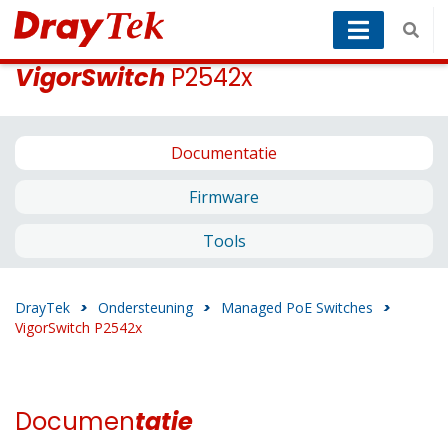
VigorSwitch
P2542x
Documentatie
Firmware
Tools
DrayTek
>
Ondersteuning
>
Managed PoE Switches
>
VigorSwitch P2542x
Documen
tatie