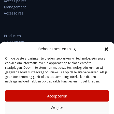
Access points
Management
Accessoires
Producten
Oplossingen
Support & downloads
Beheer toestemming
Verkooppunten
Om de beste ervaringen te bieden, gebruiken wij technologieën zoals
Nieuws
cookies om informatie over je apparaat op te slaan en/of te
Contact
raadplegen. Door in te stemmen met deze technologieën kunnen wij
Over DrayTek
gegevens zoals surfgedrag of unieke ID's op deze site verwerken. Als je
geen toestemming geeft of uw toestemming intrekt, kan dit een
FAQ
nadelige invloed hebben op bepaalde functies en mogelijkheden.
Accepteren
Kennisbank
Weiger
Privacyverklaring