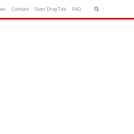
ws
Contact
Over DrayTek
FAQ