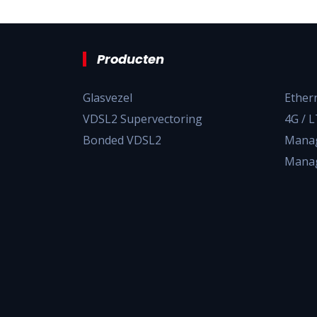
Producten
Glasvezel
Ether
VDSL2 Supervectoring
4G / 
Bonded VDSL2
Manag
Manag