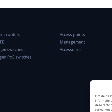
net routers
Access points
LTE
Management
ed switches
Accessoires
ed PoE switches
Om de beste
informatie 
deze techno
verwerken. 