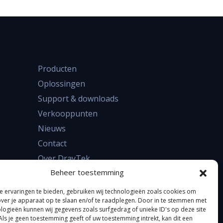
Producten
Oplossingen
Support & downloads
Verkooppunten
Nieuws
Contact
Over DrayTek
Beheer toestemming
FAQ
 ervaringen te bieden, gebruiken wij technologieën zoals cookies om
over je apparaat op te slaan en/of te raadplegen. Door in te stemmen met
logieën kunnen wij gegevens zoals surfgedrag of unieke ID's op deze site
Als je geen toestemming geeft of uw toestemming intrekt, kan dit een