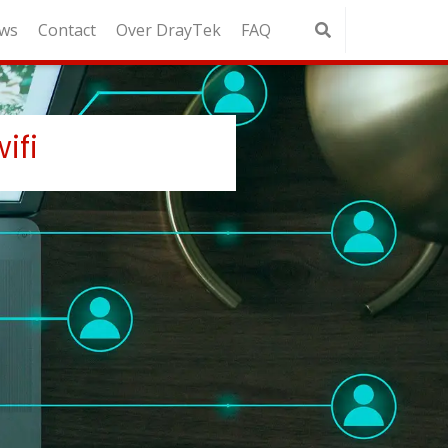
ws
Contact
Over DrayTek
FAQ
ifi