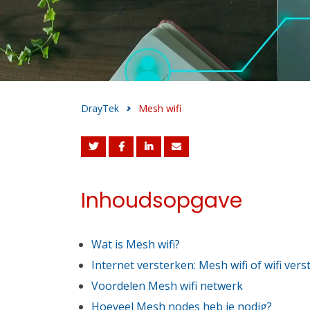
DrayTek
>
Mesh wifi
Inhoudsopgave
Wat is Mesh wifi?
Internet versterken: Mesh wifi of wifi vers
Voordelen Mesh wifi netwerk
Hoeveel Mesh nodes heb je nodig?