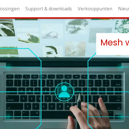
ossingen
Support & downloads
Verkooppunten
Nieu
Mesh w