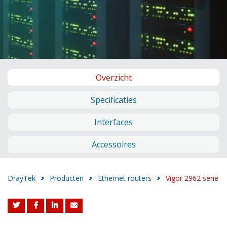
Overzicht
Specificaties
Interfaces
Accessoires
DrayTek
>
Producten
>
Ethernet routers
>
Vigor 2962 serie