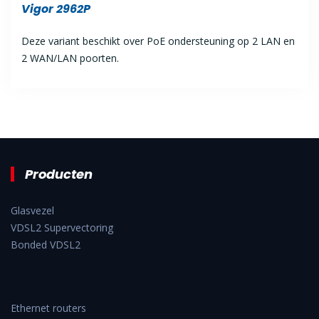
Vigor 2962P
Deze variant beschikt over PoE ondersteuning op 2 LAN en
2 WAN/LAN poorten.
Producten
Glasvezel
VDSL2 Supervectoring
Bonded VDSL2
Ethernet routers