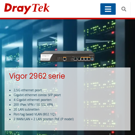
Vigor 2962 serie
2,5G ethernet poort
Gigabit ethernet combo SFP poort
4 Gigabit ethernet poorten
200 IPsec VPN / 50 SSL VPN
20 LAN subnetten
Port/tag based VLAN (802.1Q)
2 WAN/LAN + 2 LAN poorten PoE (P model)